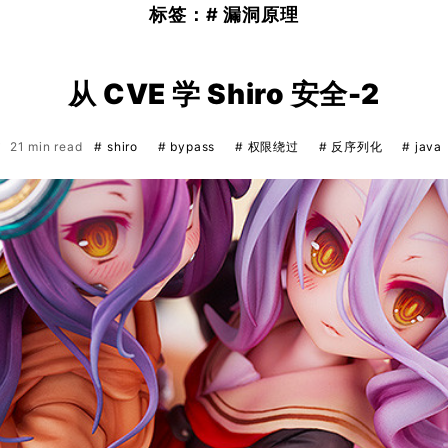
标签：# 漏洞原理
从 CVE 学 Shiro 安全-2
21 min read
# shiro
# bypass
# 权限绕过
# 反序列化
# java