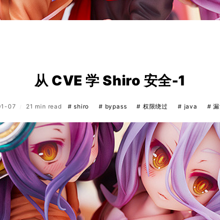
从 CVE 学 Shiro 安全-1
01-07
21 min read
# shiro
# bypass
# 权限绕过
# java
# 